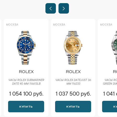
МОСКВА
МОСКВА
МОСКВА
ROLEX
ROLEX
R
ЧАСЫ ROLEX SUBMARINER
ЧАСЫ ROLEX DATEJUST 36
ЧАСЫ RO
DATE 40 ММ 116613LB
ММ 116233
GREEN DIA
1 054 100 руб.
1 037 500 руб.
1 041
КУПИТЬ
КУПИТЬ
К