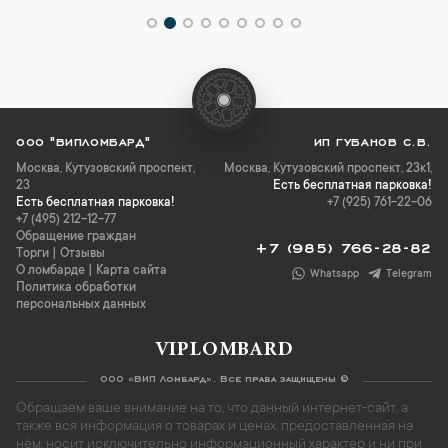
ООО "ВИПЛОМБАРД"
ИП ГУБАНОВ С.В.
Москва
,
Кутузовский проспект,
Москва, Кутузовский проспект, 23к1,
23
Есть бесплатная парковка!
Есть бесплатная парковка!
+7 (925) 761-22-06
+7 (495) 212-12-77
Обращение граждан
+7 (985) 766-28-82
Торги
|
Отзывы
О ломбарде
|
Карта сайта
Whatsapp
Telegram
Политика обработки
персональных данных
VIPLOMBARD
ООО «ВИП Ломбард». Все права защищены ©
Обращаем ваше внимание на то, что данный интернет-сайт, а
также вся информация о товарах и ценах, предоставленная на
нём, носит исключительно информационный характер и ни при