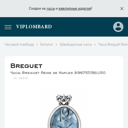
Скидки на
часы
и
ювелирные изделия
!
VIPLOMBARD
Скидки на
часы
и
ювелирные изделия
!
Часовой ломбард
Каталог
Швейцарские часы
Часы Breguet Rei
Breguet
Часы Breguet Reine de Naples 8967ST/58/J50
8289