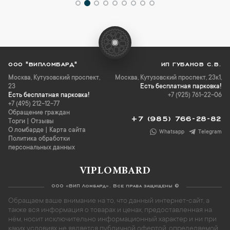
ООО "ВИПЛОМБАРД"
ИП ГУБАНОВ С.В.
Москва
,
Кутузовский проспект,
Москва, Кутузовский проспект, 23к1,
23
Есть бесплатная парковка!
Есть бесплатная парковка!
+7 (925) 761-22-06
+7 (495) 212-12-77
Обращение граждан
+7 (985) 766-28-82
Торги
|
Отзывы
О ломбарде
|
Карта сайта
Whatsapp
Telegram
Политика обработки
персональных данных
VIPLOMBARD
ООО «ВИП Ломбард». Все права защищены ©
Обращаем ваше внимание на то, что данный интернет-сайт, а
также вся информация о товарах и ценах, предоставленная на
нём, носит исключительно информационный характер и ни при
каких условиях не является публичной офертой, определяемой