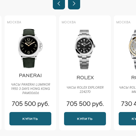
МОСКВА
МОСКВА
МОСКВА
PANERAI
ROLEX
R
ЧАСЫ PANERAI LUMINOR
ЧАСЫ ROLEX EXPLORER
ЧАСЫ ROLE
1950 3 DAYS HONG KONG
224270
ММ
PAM00606
705 500 руб.
705 500 руб.
730 
КУПИТЬ
КУПИТЬ
К