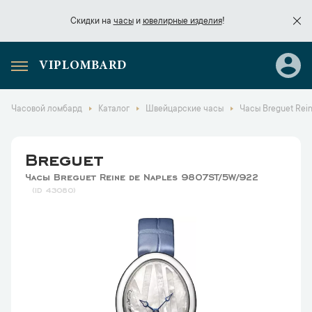
Скидки на
часы
и
ювелирные изделия
!
VIPLOMBARD
Скидки на
часы
и
ювелирные изделия
!
Часовой ломбард
Каталог
Швейцарские часы
Часы Breguet Rei
Breguet
Часы Breguet Reine de Naples 9807ST/5W/922
43080