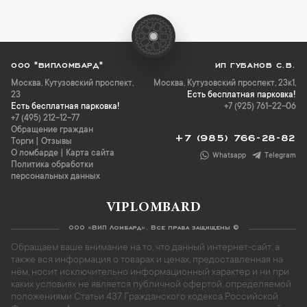
ООО "ВИПЛОМБАРД"
ИП ГУБАНОВ С.В.
Москва
,
Кутузовский проспект,
Москва, Кутузовский проспект, 23к1,
23
Есть бесплатная парковка!
Есть бесплатная парковка!
+7 (925) 761-22-06
+7 (495) 212-12-77
Обращение граждан
+7 (985) 766-28-82
Торги
|
Отзывы
О ломбарде
|
Карта сайта
Whatsapp
Telegram
Политика обработки
персональных данных
VIPLOMBARD
ООО «ВИП Ломбард». Все права защищены ©
Обращаем ваше внимание на то, что данный интернет-сайт, а
также вся информация о товарах и ценах, предоставленная на
нём, носит исключительно информационный характер и ни при
каких условиях не является публичной офертой, определяемой
положениями Статьи 437 Гражданского кодекса Российской