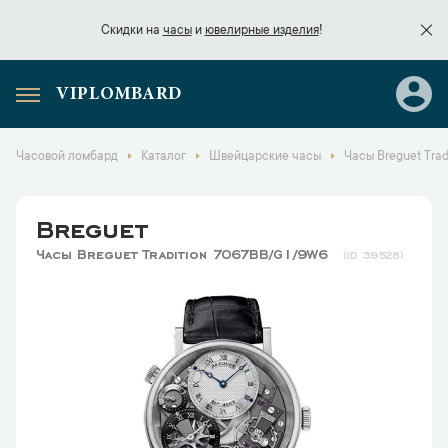
Скидки на
часы
и
ювелирные изделия
!
VIPLOMBARD
Скидки на
часы
и
ювелирные изделия
!
Часовой ломбард
Каталог
Швейцарские часы
Часы Breguet Tra
Breguet
Часы Breguet Tradition 7067BB/G1/9W6
39528