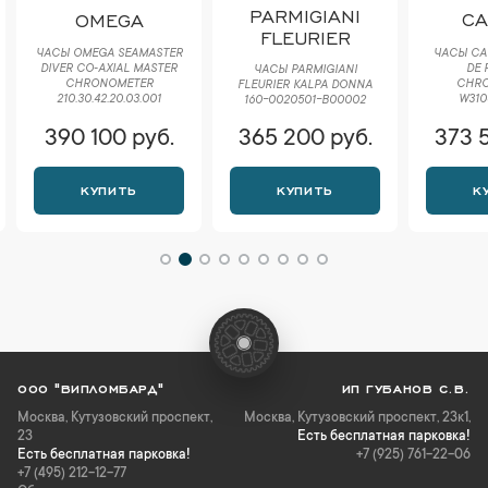
PARMIGIANI
CA
OMEGA
FLEURIER
ЧАСЫ CAR
ЧАСЫ OMEGA SEAMASTER
DE 
DIVER CO‑AXIAL MASTER
ЧАСЫ PARMIGIANI
CHR
CHRONOMETER
FLEURIER KALPA DONNA
W310
210.30.42.20.03.001
160-0020501-B00002
390 100 руб.
365 200 руб.
373 
КУПИТЬ
КУПИТЬ
К
ООО "ВИПЛОМБАРД"
ИП ГУБАНОВ С.В.
Москва
,
Кутузовский проспект,
Москва, Кутузовский проспект, 23к1,
23
Есть бесплатная парковка!
Есть бесплатная парковка!
+7 (925) 761-22-06
+7 (495) 212-12-77