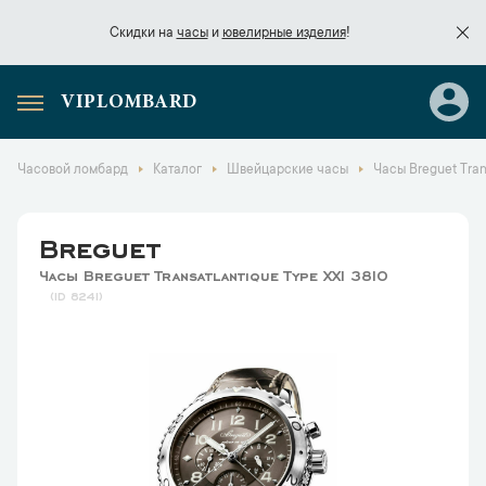
Скидки на
часы
и
ювелирные изделия
!
VIPLOMBARD
Скидки на
часы
и
ювелирные изделия
!
Часовой ломбард
Каталог
Швейцарские часы
Часы Breguet Tran
Breguet
Часы Breguet Transatlantique Type XXI 3810
8241