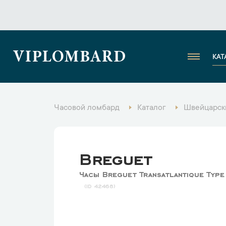
VIPLOMBARD
КАТ
Часовой ломбард
Каталог
Швейцарск
Breguet
Часы Breguet Transatlantique Type
42468