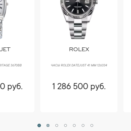
ROLEX
HARRY WINSTON
Ы ROLEX DATEJUST 41 ММ 126334
ЧАСЫ HARRY WINSTON OCEAN LAD
MOON PHASE 400/UQMP36R
 286 500 руб.
1 286 500 руб