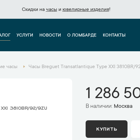
Скидки на
Скидки на
часы
часы
и
и
ювелирные изделия
ювелирные изделия
!
!
АЛОГ
УСЛУГИ
НОВОСТИ
О ЛОМБАРДЕ
КОНТАКТЫ
ие часы
Часы Breguet Transatlantique Type XXI 3810BR/9
1 286 5
В наличии:
Москва
 XXI 3810BR/92/9ZU
КУПИТЬ