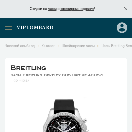
Скидки на
часы
и
ювелирные изделия
!
VIPLOMBARD
Скидки на
часы
и
ювелирные изделия
!
Часовой ломбард
Каталог
Швейцарские часы
Часы Breitling Be
Breitling
Часы Breitling Bentley B05 Unitime AB0521
41312