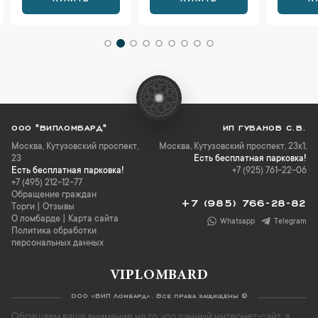
ООО "ВИПЛОМБАРД"
ИП ГУБАНОВ С.В.
Москва
,
Кутузовский проспект,
Москва, Кутузовский проспект, 23к1,
23
Есть бесплатная парковка!
Есть бесплатная парковка!
+7 (925) 761-22-06
+7 (495) 212-12-77
Обращение граждан
+7 (985) 766-28-82
Торги
|
Отзывы
О ломбарде
|
Карта сайта
Whatsapp
Telegram
Политика обработки
персональных данных
VIPLOMBARD
ООО «ВИП Ломбард». Все права защищены ©
Обращаем ваше внимание на то, что данный интернет-сайт, а