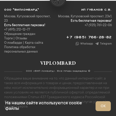
ООО "ВИПЛОМБАРД"
ИП ГУБАНОВ С.В.
Москва
,
Кутузовский проспект,
Москва, Кутузовский проспект, 23к1,
23
Есть бесплатная парковка!
Есть бесплатная парковка!
+7 (925) 761-22-06
+7 (495) 212-12-77
Обращение граждан
+7 (985) 766-28-82
Торги
|
Отзывы
О ломбарде
|
Карта сайта
Whatsapp
Telegram
Политика обработки
персональных данных
VIPLOMBARD
ООО «ВИП Ломбард». Все права защищены ©
Обращаем ваше внимание на то, что данный интернет-сайт, а
также вся информация о товарах и ценах, предоставленная на
нём, носит исключительно информационный характер и ни при
каких условиях не является публичной офертой, определяемой
положениями Статьи 437 Гражданского кодекса Российской
Федерации. Актуальность данных о товарах и услугах уточняйте
На нашем сайте используются cookie
ОК
у менеджеров.
файлы