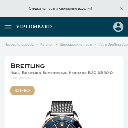
Скидки на
часы
и
ювелирные изделия
!
VIPLOMBARD
Скидки на
часы
и
ювелирные изделия
!
Часовой ломбард
Каталог
Швейцарские часы
Часы Breitling Su
Breitling
Часы Breitling Superocean Heritage B20 UB2010
43079
НОВИНКА