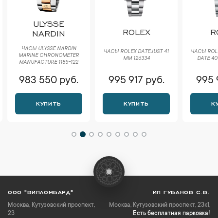
ULYSSE
ROLEX
R
NARDIN
ЧАСЫ ULYSSE NARDIN
ЧАСЫ ROLEX DATEJUST 41
ЧАСЫ ROL
MARINE CHRONOMETER
ММ 126334
DATE 40
MANUFACTURE 1185-122
983 550 руб.
995 917 руб.
995 
КУПИТЬ
КУПИТЬ
К
ООО "ВИПЛОМБАРД"
ИП ГУБАНОВ С.В.
Москва
,
Кутузовский проспект,
Москва, Кутузовский проспект, 23к1,
23
Есть бесплатная парковка!