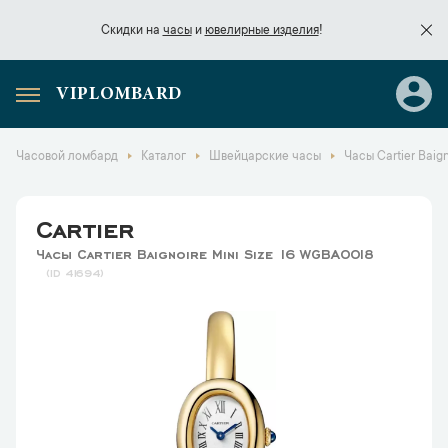
Скидки на
часы
и
ювелирные изделия
!
VIPLOMBARD
Скидки на
часы
и
ювелирные изделия
!
Часовой ломбард
Каталог
Швейцарские часы
Часы Cartier Baig
Cartier
Часы Cartier Baignoire Mini Size 16 WGBA0018
41694