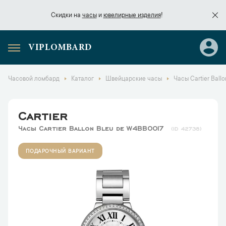
Скидки на
часы
и
ювелирные изделия
!
VIPLOMBARD
Скидки на
часы
и
ювелирные изделия
!
Часовой ломбард
Каталог
Швейцарские часы
Часы Cartier Ball
Cartier
Часы Cartier Ballon Bleu de W4BB0017
42738
ПОДАРОЧНЫЙ ВАРИАНТ