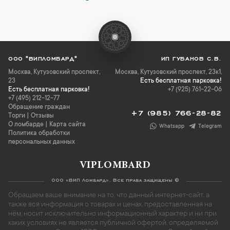
ООО "ВИПЛОМБАРД"
ИП ГУБАНОВ С.В.
Москва
,
Кутузовский проспект,
Москва, Кутузовский проспект, 23к1,
23
Есть бесплатная парковка!
Есть бесплатная парковка!
+7 (925) 761-22-06
+7 (495) 212-12-77
Обращение граждан
+7 (985) 766-28-82
Торги
|
Отзывы
О ломбарде
|
Карта сайта
Whatsapp
Telegram
Политика обработки
персональных данных
VIPLOMBARD
ООО «ВИП Ломбард». Все права защищены ©
Обращаем ваше внимание на то, что данный интернет-сайт, а
также вся информация о товарах и ценах, предоставленная на
нём, носит исключительно информационный характер и ни при
каких условиях не является публичной офертой, определяемой