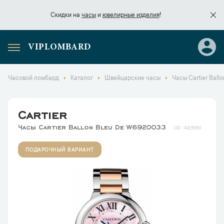
Скидки на
часы
и
ювелирные изделия
!
VIPLOMBARD
Скидки на
часы
и
ювелирные изделия
!
Часовой ломбард
Каталог
Швейцарские часы
Часы Cartier Ball
Cartier
Часы Cartier Ballon Bleu De W6920033
42519
ПОДАРОЧНЫЙ ВАРИАНТ