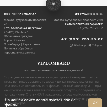
ООО "ВИПЛОМБАРД"
ИП ГУБАНОВ С.В.
Москва
,
Кутузовский проспект,
Москва, Кутузовский проспект, 23к1,
23
Есть бесплатная парковка!
Есть бесплатная парковка!
+7 (925) 761-22-06
+7 (495) 212-12-77
Обращение граждан
+7 (985) 766-28-82
Торги
|
Отзывы
О ломбарде
|
Карта сайта
Whatsapp
Telegram
Политика обработки
персональных данных
VIPLOMBARD
ООО «ВИП Ломбард». Все права защищены ©
Обращаем ваше внимание на то, что данный интернет-сайт, а
также вся информация о товарах и ценах, предоставленная на
нём, носит исключительно информационный характер и ни при
каких условиях не является публичной офертой, определяемой
положениями Статьи 437 Гражданского кодекса Российской
Федерации. Актуальность данных о товарах и услугах уточняйте
На нашем сайте используются cookie
ОК
у менеджеров.
файлы