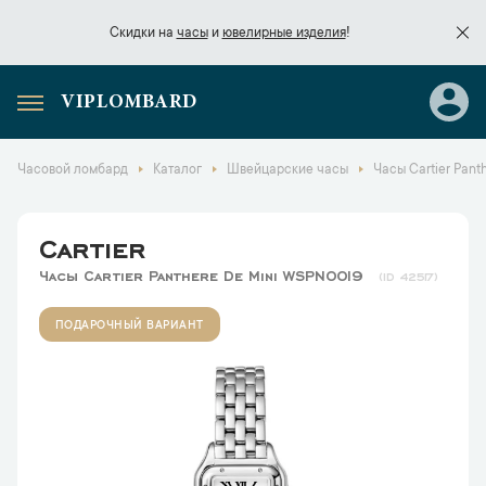
Скидки на
часы
и
ювелирные изделия
!
VIPLOMBARD
Скидки на
часы
и
ювелирные изделия
!
Часовой ломбард
Каталог
Швейцарские часы
Часы Cartier Pan
Cartier
Часы Cartier Panthere De Mini WSPN0019
42517
ПОДАРОЧНЫЙ ВАРИАНТ