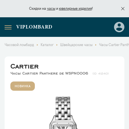
Скидки на
часы
и
ювелирные изделия
!
VIPLOMBARD
Скидки на
часы
и
ювелирные изделия
!
Часовой ломбард
Каталог
Швейцарские часы
Часы Cartier Pan
Cartier
Часы Cartier Panthere de WSPN0006
41240
НОВИНКА