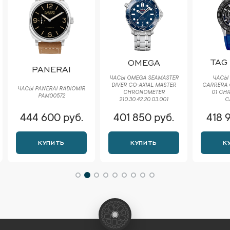
TAG
OMEGA
PANERAI
ЧАСЫ 
ЧАСЫ OMEGA SEAMASTER
CARRERA 
DIVER CO‑AXIAL MASTER
ЧАСЫ PANERAI RADIOMIR
01 CH
CHRONOMETER
PAM00572
C
210.30.42.20.03.001
444 600 руб.
401 850 руб.
418 
КУПИТЬ
КУПИТЬ
К