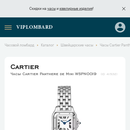
Скидки на
часы
и
ювелирные изделия
!
VIPLOMBARD
Скидки на
часы
и
ювелирные изделия
!
Часовой ломбард
Каталог
Швейцарские часы
Часы Cartier Pant
Cartier
Часы Cartier Panthere de Mini WSPN0019
41532