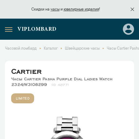
Скидки на
часы
и
ювелирные изделия
!
VIPLOMBARD
Скидки на
часы
и
ювелирные изделия
!
Часовой ломбард
Каталог
Швейцарские часы
Часы Cartier Pash
Cartier
Часы Cartier Pasha Purple Dial Ladies Watch
2324/W3108299
42177
LIMITED