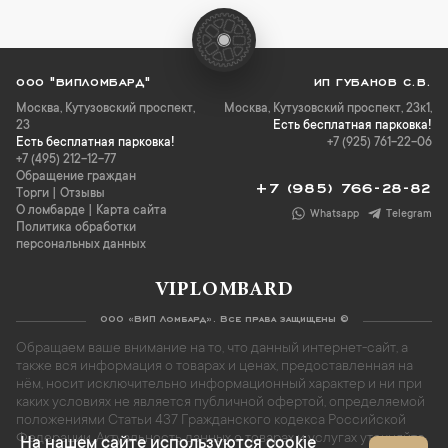
ООО "ВИПЛОМБАРД"
ИП ГУБАНОВ С.В.
Москва
,
Кутузовский проспект,
Москва, Кутузовский проспект, 23к1,
23
Есть бесплатная парковка!
Есть бесплатная парковка!
+7 (925) 761-22-06
+7 (495) 212-12-77
Обращение граждан
+7 (985) 766-28-82
Торги
|
Отзывы
О ломбарде
|
Карта сайта
Whatsapp
Telegram
Политика обработки
персональных данных
VIPLOMBARD
ООО «ВИП Ломбард». Все права защищены ©
Обращаем ваше внимание на то, что данный интернет-сайт, а
также вся информация о товарах и ценах, предоставленная на
нём, носит исключительно информационный характер и ни при
каких условиях не является публичной офертой, определяемой
положениями Статьи 437 Гражданского кодекса Российской
Федерации. Актуальность данных о товарах и услугах уточняйте
На нашем сайте используются cookie