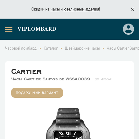
Скидки на
часы
и
ювелирные изделия
!
VIPLOMBARD
Скидки на
часы
и
ювелирные изделия
!
Часовой ломбард
Каталог
Швейцарские часы
Часы Cartier San
Cartier
Часы Cartier Santos de WSSA0039
41964
ПОДАРОЧНЫЙ ВАРИАНТ