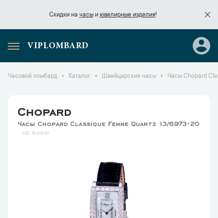
Скидки на
часы
и
ювелирные изделия
!
VIPLOMBARD
Скидки на
часы
и
ювелирные изделия
!
Часовой ломбард
Каталог
Швейцарские часы
Часы Chopard Cla
Chopard
Часы Chopard Classique Femme Quartz 13/6973-20
8004