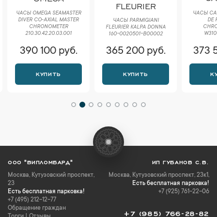
FLEURIER
ЧАСЫ CAR
ЧАСЫ OMEGA SEAMASTER
DE 
DIVER CO‑AXIAL MASTER
ЧАСЫ PARMIGIANI
CHR
CHRONOMETER
FLEURIER KALPA DONNA
W310
210.30.42.20.03.001
160-0020501-B00002
390 100 руб.
365 200 руб.
373 
КУПИТЬ
КУПИТЬ
К
ООО "ВИПЛОМБАРД"
ИП ГУБАНОВ С.В.
Москва
,
Кутузовский проспект,
Москва, Кутузовский проспект, 23к1,
23
Есть бесплатная парковка!
Есть бесплатная парковка!
+7 (925) 761-22-06
+7 (495) 212-12-77
Обращение граждан
+7 (985) 766-28-82
Торги
|
Отзывы