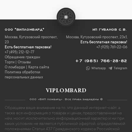
ООО "ВИПЛОМБАРД"
ИП ГУБАНОВ С.В.
Москва
,
Кутузовский проспект,
Москва, Кутузовский проспект, 23к1,
23
Есть бесплатная парковка!
Есть бесплатная парковка!
+7 (925) 761-22-06
+7 (495) 212-12-77
Обращение граждан
+7 (985) 766-28-82
Торги
|
Отзывы
О ломбарде
|
Карта сайта
Whatsapp
Telegram
Политика обработки
персональных данных
VIPLOMBARD
ООО «ВИП Ломбард». Все права защищены ©
Обращаем ваше внимание на то, что данный интернет-сайт, а
также вся информация о товарах и ценах, предоставленная на
нём, носит исключительно информационный характер и ни при
каких условиях не является публичной офертой, определяемой
положениями Статьи 437 Гражданского кодекса Российской