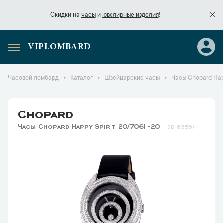
Скидки на
часы
и
ювелирные изделия
!
VIPLOMBARD
Скидки на
часы
и
ювелирные изделия
!
Часовой ломбард
Каталог
Швейцарские часы
Часы Chopard Happ
Chopard
Часы Chopard Happy Spirit 20/7061-20
8358