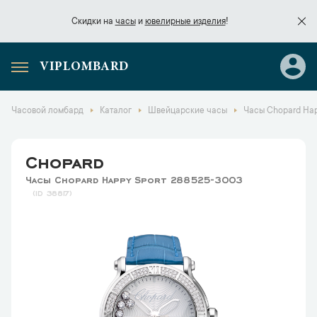
Скидки на
часы
и
ювелирные изделия
!
VIPLOMBARD
Скидки на
часы
и
ювелирные изделия
!
Часовой ломбард
Каталог
Швейцарские часы
Часы Chopard Hap
Chopard
Часы Chopard Happy Sport 288525-3003
38817