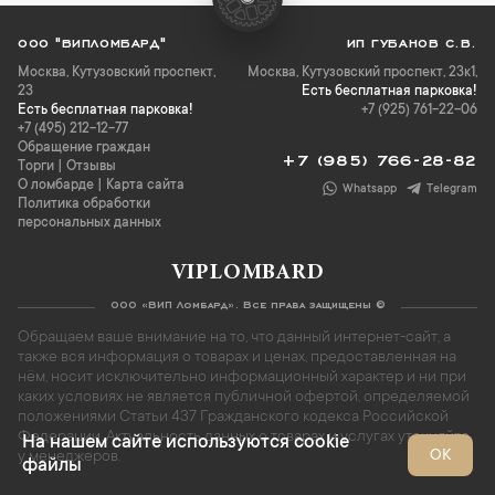
ООО "ВИПЛОМБАРД"
ИП ГУБАНОВ С.В.
Москва
,
Кутузовский проспект,
Москва, Кутузовский проспект, 23к1,
23
Есть бесплатная парковка!
Есть бесплатная парковка!
+7 (925) 761-22-06
+7 (495) 212-12-77
Обращение граждан
+7 (985) 766-28-82
Торги
|
Отзывы
О ломбарде
|
Карта сайта
Whatsapp
Telegram
Политика обработки
персональных данных
VIPLOMBARD
ООО «ВИП Ломбард». Все права защищены ©
Обращаем ваше внимание на то, что данный интернет-сайт, а
также вся информация о товарах и ценах, предоставленная на
нём, носит исключительно информационный характер и ни при
каких условиях не является публичной офертой, определяемой
положениями Статьи 437 Гражданского кодекса Российской
Федерации. Актуальность данных о товарах и услугах уточняйте
На нашем сайте используются cookie
ОК
у менеджеров.
файлы