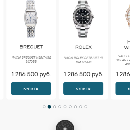
H
BREGUET
ROLEX
WI
ЧАСЫ HA
ЧАСЫ BREGUET HERITAGE
ЧАСЫ ROLEX DATEJUST 41
OCEAN LA
3670BB
ММ 126334
400
1 286 500 руб.
1 286 500 руб.
1 286
КУПИТЬ
КУПИТЬ
К