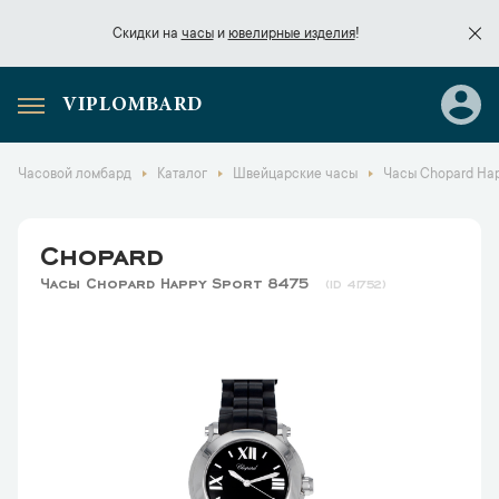
Скидки на
часы
и
ювелирные изделия
!
VIPLOMBARD
Скидки на
часы
и
ювелирные изделия
!
Часовой ломбард
Каталог
Швейцарские часы
Часы Chopard Hap
Chopard
Часы Chopard Happy Sport 8475
41752