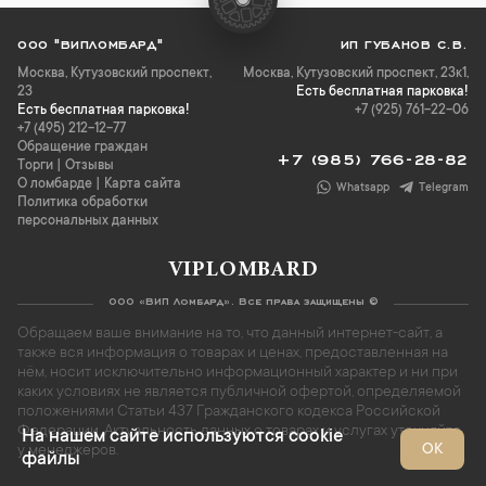
ООО "ВИПЛОМБАРД"
ИП ГУБАНОВ С.В.
Москва
,
Кутузовский проспект,
Москва, Кутузовский проспект, 23к1,
23
Есть бесплатная парковка!
Есть бесплатная парковка!
+7 (925) 761-22-06
+7 (495) 212-12-77
Обращение граждан
+7 (985) 766-28-82
Торги
|
Отзывы
О ломбарде
|
Карта сайта
Whatsapp
Telegram
Политика обработки
персональных данных
VIPLOMBARD
ООО «ВИП Ломбард». Все права защищены ©
Обращаем ваше внимание на то, что данный интернет-сайт, а
также вся информация о товарах и ценах, предоставленная на
нём, носит исключительно информационный характер и ни при
каких условиях не является публичной офертой, определяемой
положениями Статьи 437 Гражданского кодекса Российской
Федерации. Актуальность данных о товарах и услугах уточняйте
На нашем сайте используются cookie
ОК
у менеджеров.
файлы