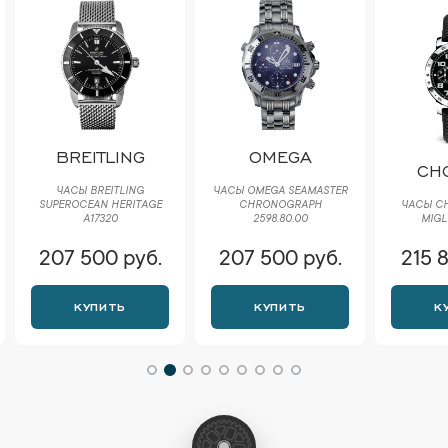
BREITLING
OMEGA
CH
ЧАСЫ BREITLING
ЧАСЫ OMEGA SEAMASTER
SUPEROCEAN HERITAGE
CHRONOGRAPH
ЧАСЫ CH
A17320
2598.80.00
MIGL
207 500 руб.
207 500 руб.
215 
КУПИТЬ
КУПИТЬ
К