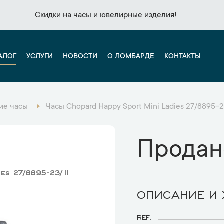
Скидки на
Скидки на
часы
часы
и
и
ювелирные изделия
ювелирные изделия
!
!
АЛОГ
УСЛУГИ
НОВОСТИ
О ЛОМБАРДЕ
КОНТАКТЫ
ие часы
Часы Chopard Happy Sport Mini Ladies 27/8895-2
Продан
ies 27/8895-23/11
ОПИСАНИЕ И
REF.