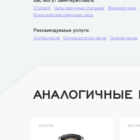
Вас могут заинтересовать
Chopard
Часы наручные стальные
Женские часы
Классические наручные часы
Рекомендуемые услуги
Скупка часов
Скупка золотых часов
Оценка часов
АНАЛОГИЧНЫЕ
МОСКВА
МОСК
Новинка