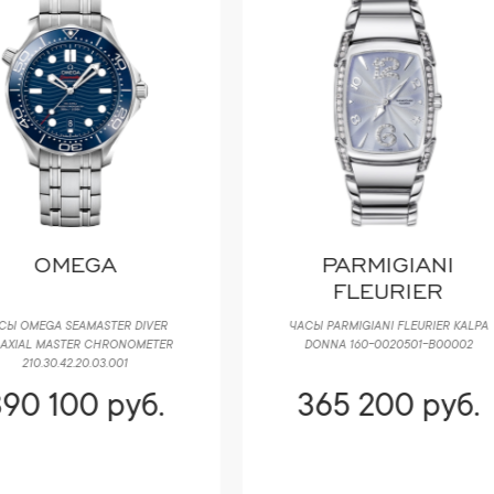
PARMIGIANI
CARTIER
FLEURIER
СЫ PARMIGIANI FLEURIER KALPA
ЧАСЫ CARTIER CALIBRE DE PASHA 
DONNA 160-0020501-B00002
CHRONOGRAPH W3108555/2860
365 200 руб.
373 500 руб.