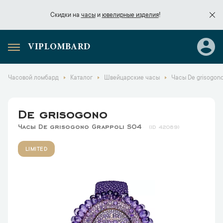
Скидки на
часы
и
ювелирные изделия
!
VIPLOMBARD
Скидки на
часы
и
ювелирные изделия
!
Часовой ломбард
Каталог
Швейцарские часы
Часы De grisogono
De grisogono
Часы De grisogono Grappoli S04
42089
LIMITED