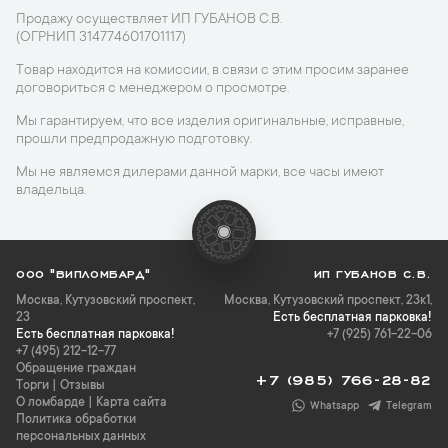
Продажу осуществляет ИП ГУБАНОВ С.В.
(ОГРНИП 314774601701117)
Товар находится на комиссии, в связи с этим просим заранее
договориться с менеджером о просмотре.
Мы гарантируем, что все изделия оригинальные, исправные,
прошли предпродажную подготовку.
Мы не являемся дилерами данной марки, все часы имеют
владельца.
ООО "ВИПЛОМБАРД"
ИП ГУБАНОВ С.В.
Москва
,
Кутузовский проспект,
Москва, Кутузовский проспект, 23к1,
23
Есть бесплатная парковка!
Есть бесплатная парковка!
+7 (925) 761-22-06
+7 (495) 212-12-77
Обращение граждан
+7 (985) 766-28-82
Торги
|
Отзывы
О ломбарде
|
Карта сайта
Whatsapp
Telegram
Политика обработки
персональных данных