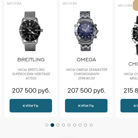
МОСКВА
МОСКВА
МОСКВА
BREITLING
OMEGA
CH
ЧАСЫ BREITLING
ЧАСЫ OMEGA SEAMASTER
SUPEROCEAN HERITAGE
CHRONOGRAPH
ЧАСЫ CH
A17320
2598.80.00
MIGL
207 500 руб.
207 500 руб.
215 
КУПИТЬ
КУПИТЬ
К