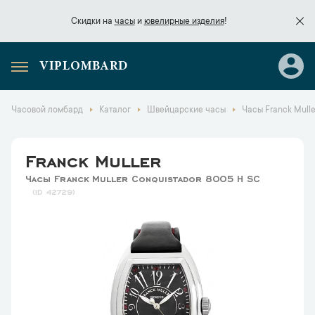
Скидки на
часы
и
ювелирные изделия
!
VIPLOMBARD
Скидки на
часы
и
ювелирные изделия
!
Часовой ломбард
Каталог
Швейцарские часы
Часы Franck Mull
Franck Muller
Часы Franck Muller Conquistador 8005 H SC
42729