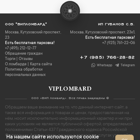
ООО "ВИПЛОМБАРД"
ИП ГУБАНОВ С.В.
Москва
,
Кутузовский проспект,
Москва, Кутузовский проспект, 23к1,
23
Есть бесплатная парковка!
Есть бесплатная парковка!
+7 (925) 761-22-06
+7 (495) 212-12-77
Обращение граждан
+7 (985) 766-28-82
Торги
|
Отзывы
О ломбарде
|
Карта сайта
Whatsapp
Telegram
Политика обработки
персональных данных
VIPLOMBARD
ООО «ВИП Ломбард». Все права защищены ©
Обращаем ваше внимание на то, что данный интернет-сайт, а
также вся информация о товарах и ценах, предоставленная на
нём, носит исключительно информационный характер и ни при
каких условиях не является публичной офертой, определяемой
положениями Статьи 437 Гражданского кодекса Российской
Федерации. Актуальность данных о товарах и услугах уточняйте
На нашем сайте используются cookie