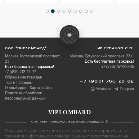
ООО "ВИПЛОМБАРД"
ИП ГУБАНОВ С.В.
Москва
,
Кутузовский проспект,
Москва, Кутузовский проспект, 23к1,
23
Есть бесплатная парковка!
Есть бесплатная парковка!
+7 (925) 761-22-06
+7 (495) 212-12-77
Обращение граждан
+7 (985) 766-28-82
Торги
|
Отзывы
О ломбарде
|
Карта сайта
Whatsapp
Telegram
Политика обработки
персональных данных
VIPLOMBARD
ООО «ВИП Ломбард». Все права защищены ©
Обращаем ваше внимание на то, что данный интернет-сайт, а
также вся информация о товарах и ценах, предоставленная на