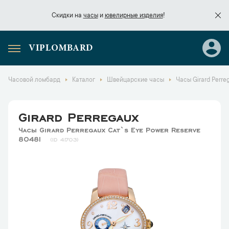
Скидки на
часы
и
ювелирные изделия
!
VIPLOMBARD
Скидки на
часы
и
ювелирные изделия
!
Часовой ломбард
Каталог
Швейцарские часы
Часы Girard Perre
Girard Perregaux
Часы Girard Perregaux Cat`s Eye Power Reserve
80481
41703