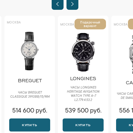
МОСКВА
Подарочный
МОСКВА
МОСКВА
вариант
LONGINES
BREGUET
CA
ЧАСЫ LONGINES
HERITAGE AVIGATION
ЧАСЫ BREGUET
ЧАСЫ CAR
WATCH TYPE A-7
CLASSIQUE 3910BB/15/984
DE SMA
L2.779.4.53.2
514 600 руб.
539 500 руб.
556 
КУПИТЬ
КУПИТЬ
К