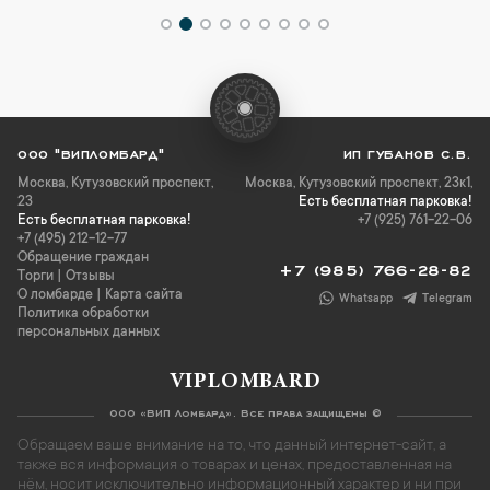
ООО "ВИПЛОМБАРД"
ИП ГУБАНОВ С.В.
Москва
,
Кутузовский проспект,
Москва, Кутузовский проспект, 23к1,
23
Есть бесплатная парковка!
Есть бесплатная парковка!
+7 (925) 761-22-06
+7 (495) 212-12-77
Обращение граждан
+7 (985) 766-28-82
Торги
|
Отзывы
О ломбарде
|
Карта сайта
Whatsapp
Telegram
Политика обработки
персональных данных
VIPLOMBARD
ООО «ВИП Ломбард». Все права защищены ©
Обращаем ваше внимание на то, что данный интернет-сайт, а
также вся информация о товарах и ценах, предоставленная на
нём, носит исключительно информационный характер и ни при