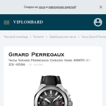
Скидки на
часы
и
ювелирные изделия
!
VIPLOMBARD
Скидки на
часы
и
ювелирные изделия
!
Часовой ломбард
Каталог
Швейцарские часы
Часы Girard Perr
Girard Perregaux
Часы Girard Perregaux Chrono Hawk 49970-11-
231-HD6A
40578