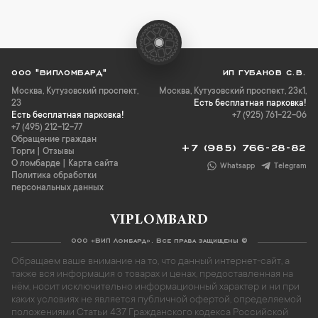
ООО "ВИПЛОМБАРД"
ИП ГУБАНОВ С.В.
Москва
,
Кутузовский проспект,
Москва, Кутузовский проспект, 23к1,
23
Есть бесплатная парковка!
Есть бесплатная парковка!
+7 (925) 761-22-06
+7 (495) 212-12-77
Обращение граждан
+7 (985) 766-28-82
Торги
|
Отзывы
О ломбарде
|
Карта сайта
Whatsapp
Telegram
Политика обработки
персональных данных
VIPLOMBARD
ООО «ВИП Ломбард». Все права защищены ©
Обращаем ваше внимание на то, что данный интернет-сайт, а
также вся информация о товарах и ценах, предоставленная на
нём, носит исключительно информационный характер и ни при
каких условиях не является публичной офертой, определяемой
положениями Статьи 437 Гражданского кодекса Российской