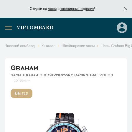
Скидки на
часы
и
ювелирные изделия
!
VIPLOMBARD
Скидки на
часы
и
ювелирные изделия
!
Часовой ломбард
Каталог
Швейцарские часы
Часы Graham Big 
Graham
Часы Graham Big Silverstone Racing GMT 2BLBH
5644
LIMITED