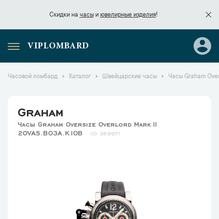
Скидки на
часы
и
ювелирные изделия
!
VIPLOMBARD
Скидки на
часы
и
ювелирные изделия
!
Часовой ломбард
Каталог
Швейцарские часы
Часы Graham Overs
Graham
Часы Graham Oversize Overlord Mark II
2OVAS.B03A.K10B
38997