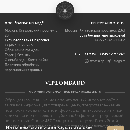
ООО "ВИПЛОМБАРД"
ИП ГУБАНОВ С.В.
Москва
,
Кутузовский проспект,
Москва, Кутузовский проспект, 23к1,
23
Есть бесплатная парковка!
Есть бесплатная парковка!
+7 (925) 761-22-06
+7 (495) 212-12-77
Обращение граждан
+7 (985) 766-28-82
Торги
|
Отзывы
О ломбарде
|
Карта сайта
Whatsapp
Telegram
Политика обработки
персональных данных
VIPLOMBARD
ООО «ВИП Ломбард». Все права защищены ©
Обращаем ваше внимание на то, что данный интернет-сайт, а
также вся информация о товарах и ценах, предоставленная на
нём, носит исключительно информационный характер и ни при
каких условиях не является публичной офертой, определяемой
положениями Статьи 437 Гражданского кодекса Российской
Федерации. Актуальность данных о товарах и услугах уточняйте
На нашем сайте используются cookie