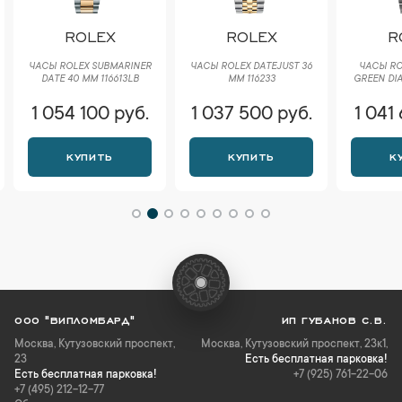
ROLEX
ROLEX
R
ЧАСЫ ROLEX SUBMARINER
ЧАСЫ ROLEX DATEJUST 36
ЧАСЫ RO
DATE 40 ММ 116613LB
ММ 116233
GREEN DIA
1 054 100 руб.
1 037 500 руб.
1 041
КУПИТЬ
КУПИТЬ
К
ООО "ВИПЛОМБАРД"
ИП ГУБАНОВ С.В.
Москва
,
Кутузовский проспект,
Москва, Кутузовский проспект, 23к1,
23
Есть бесплатная парковка!
Есть бесплатная парковка!
+7 (925) 761-22-06
+7 (495) 212-12-77