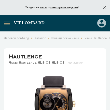
Скидки на
часы
и
ювелирные изделия
!
VIPLOMBARD
Скидки на
часы
и
ювелирные изделия
!
Часовой ломбард
Каталог
Швейцарские часы
Часы Hautlence H
Hautlence
Часы Hautlence HLS 02 HLS 02
32601