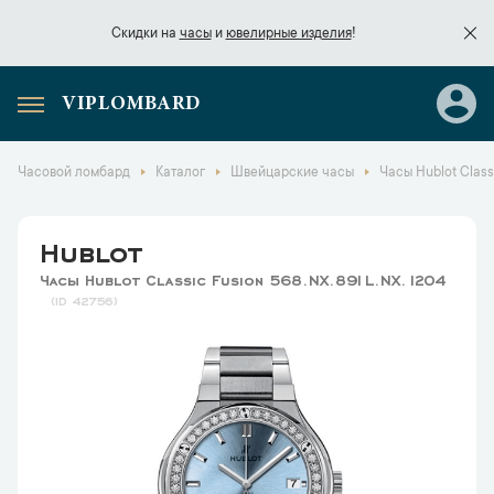
Скидки на
часы
и
ювелирные изделия
!
VIPLOMBARD
Скидки на
часы
и
ювелирные изделия
!
Часовой ломбард
Каталог
Швейцарские часы
Часы Hublot Class
Hublot
Часы Hublot Classic Fusion 568.NX.891L.NX.1204
42756