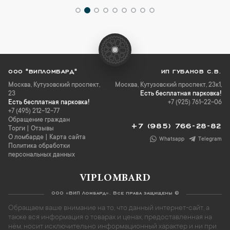
ООО "ВИПЛОМБАРД"
ИП ГУБАНОВ С.В.
Москва
,
Кутузовский проспект,
Москва, Кутузовский проспект, 23к1,
23
Есть бесплатная парковка!
Есть бесплатная парковка!
+7 (925) 761-22-06
+7 (495) 212-12-77
Обращение граждан
+7 (985) 766-28-82
Торги
|
Отзывы
О ломбарде
|
Карта сайта
Whatsapp
Telegram
Политика обработки
персональных данных
VIPLOMBARD
ООО «ВИП Ломбард». Все права защищены ©
Обращаем ваше внимание на то, что данный интернет-сайт, а
также вся информация о товарах и ценах, предоставленная на
нём, носит исключительно информационный характер и ни при