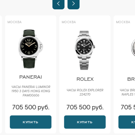
МОСКВА
МОСКВА
МОСКВА
PANERAI
ROLEX
BR
ЧАСЫ PANERAI LUMINOR
ЧАСЫ ROLEX EXPLORER
ЧАСЫ BRE
1950 3 DAYS HONG KONG
224270
NAPLES 
PAM00606
705 500 руб.
705 500 руб.
705 
КУПИТЬ
КУПИТЬ
К