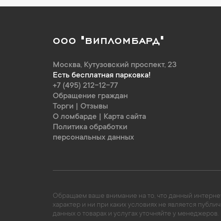
ООО "ВИПЛОМБАРД"
Москва
,
Кутузовский проспект, 23
Есть бесплатная парковка!
+7 (495) 212-12-77
Обращение граждан
Торги
|
Отзывы
О ломбарде
|
Карта сайта
Политика обработки
персональных данных
Обращаем ваше внимание на то, что данный интернет
характер и ни при каких условиях не является пуб
данных о товарах и услугах уточняйте у менеджеров.