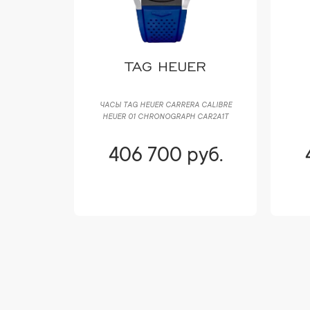
TAG HEUER
PAM00572
ЧАСЫ TAG HEUER CARRERA CALIBRE
HEUER 01 CHRONOGRAPH CAR2A1T
уб.
406 700 руб.