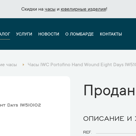
Скидки на
Скидки на
часы
часы
и
и
ювелирные изделия
ювелирные изделия
!
!
АЛОГ
УСЛУГИ
НОВОСТИ
О ЛОМБАРДЕ
КОНТАКТЫ
ие часы
Часы IWC Portofino Hand Wound Eight Days IW51
Продан
ht Days IW510102
ОПИСАНИЕ И
REF.