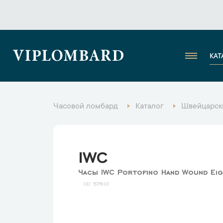
VIPLOMBARD
КАТ
Часовой ломбард
Каталог
Швейцарск
IWC
Часы IWC Portofino Hand Wound Eig
5760