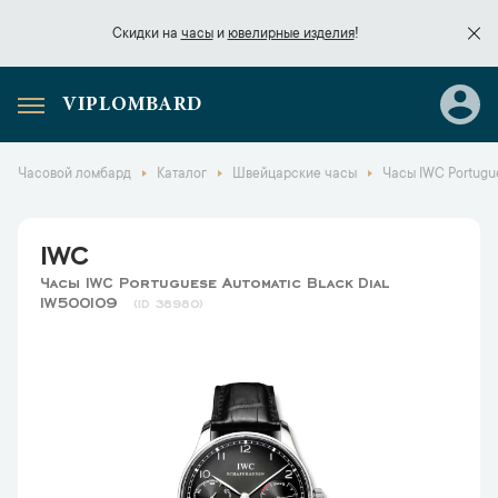
Скидки на
часы
и
ювелирные изделия
!
VIPLOMBARD
Скидки на
часы
и
ювелирные изделия
!
Часовой ломбард
Каталог
Швейцарские часы
Часы IWC Portugue
IWC
Часы IWC Portuguese Automatic Black Dial
IW500109
38980