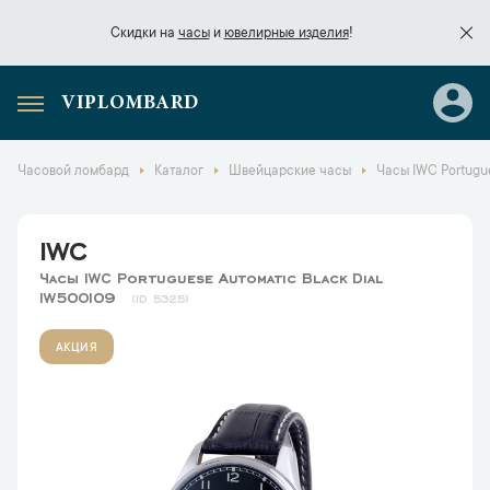
Скидки на
часы
и
ювелирные изделия
!
VIPLOMBARD
Скидки на
часы
и
ювелирные изделия
!
Часовой ломбард
Каталог
Швейцарские часы
Часы IWC Portugue
IWC
Часы IWC Portuguese Automatic Black Dial
IW500109
5325
АКЦИЯ