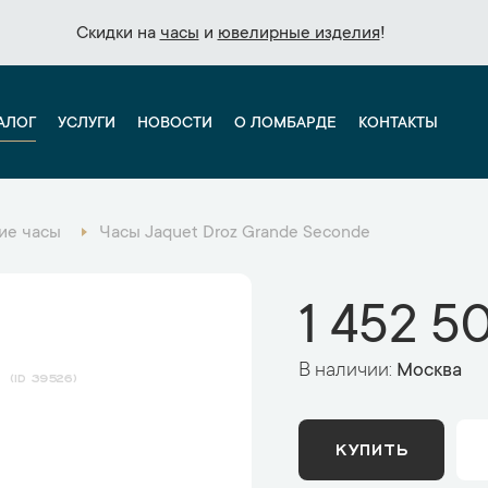
Скидки на
Скидки на
часы
часы
и
и
ювелирные изделия
ювелирные изделия
!
!
АЛОГ
УСЛУГИ
НОВОСТИ
О ЛОМБАРДЕ
КОНТАКТЫ
ие часы
Часы Jaquet Droz Grande Seconde
1 452 5
В наличии:
Москва
39526
КУПИТЬ