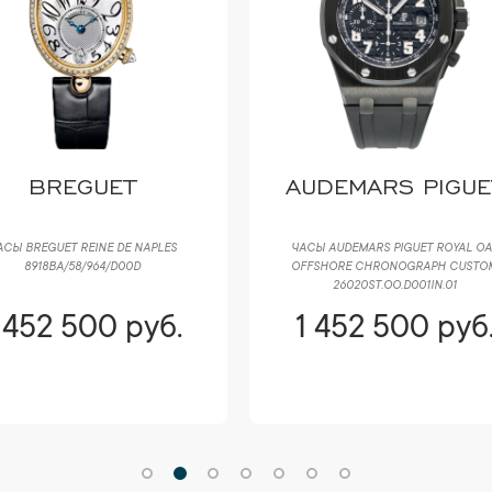
BREGUET
AUDEMARS PIGUE
АСЫ BREGUET REINE DE NAPLES
ЧАСЫ AUDEMARS PIGUET ROYAL OA
8918BA/58/964/D00D
OFFSHORE CHRONOGRAPH CUSTO
26020ST.OO.D001IN.01
 452 500 руб.
1 452 500 руб