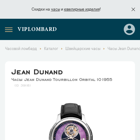
Скидки на
часы
и
ювелирные изделия
!
VIPLOMBARD
Скидки на
часы
и
ювелирные изделия
!
Часовой ломбард
Каталог
Швейцарские часы
Часы Jean Dunand 
Jean Dunand
Часы Jean Dunand Tourbillon Orbital IO1955
39118