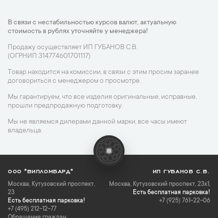
В связи с нестабильностью курсов валют, актуальную
стоимость в рублях уточняйте у менеджера!
Продажу осуществляет ИП ГУБАНОВ С.В.
(ОГРНИП 314774601701117)
Товар находится на комиссии, в связи с этим просим заранее
договориться с менеджером о просмотре.
Мы гарантируем, что все изделия оригинальные, исправные,
прошли предпродажную подготовку.
Мы не являемся дилерами данной марки, все часы имеют
владельца.
ООО "ВИПЛОМБАРД"
ИП ГУБАНОВ С.В.
Москва
,
Кутузовский проспект,
Москва, Кутузовский проспект, 23к1,
23
Есть бесплатная парковка!
Есть бесплатная парковка!
+7 (925) 761-22-06
+7 (495) 212-12-77
Обращение граждан