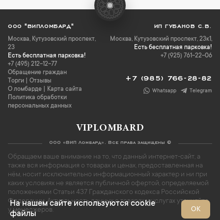
ООО "ВИПЛОМБАРД"
ИП ГУБАНОВ С.В.
Москва
,
Кутузовский проспект,
Москва, Кутузовский проспект, 23к1,
23
Есть бесплатная парковка!
Есть бесплатная парковка!
+7 (925) 761-22-06
+7 (495) 212-12-77
Обращение граждан
+7 (985) 766-28-82
Торги
|
Отзывы
О ломбарде
|
Карта сайта
Whatsapp
Telegram
Политика обработки
персональных данных
VIPLOMBARD
ООО «ВИП Ломбард». Все права защищены ©
Обращаем ваше внимание на то, что данный интернет-сайт, а
также вся информация о товарах и ценах, предоставленная на
нём, носит исключительно информационный характер и ни при
каких условиях не является публичной офертой, определяемой
положениями Статьи 437 Гражданского кодекса Российской
Федерации. Актуальность данных о товарах и услугах уточняйте
На нашем сайте используются cookie
ОК
у менеджеров.
файлы