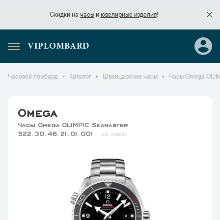
Скидки на
часы
и
ювелирные изделия
!
VIPLOMBARD
Скидки на
часы
и
ювелирные изделия
!
Часовой ломбард
Каталог
Швейцарские часы
Часы Omega OLIMPI
Omega
Часы Omega OLIMPIC Seamaster
522.30.46.21.01.001
5922