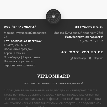
ООО "ВИПЛОМБАРД"
ИП ГУБАНОВ С.В.
Москва
,
Кутузовский проспект,
Москва, Кутузовский проспект, 23к1,
23
Есть бесплатная парковка!
Есть бесплатная парковка!
+7 (925) 761-22-06
+7 (495) 212-12-77
Обращение граждан
+7 (985) 766-28-82
Торги
|
Отзывы
О ломбарде
|
Карта сайта
Whatsapp
Telegram
Политика обработки
персональных данных
VIPLOMBARD
ООО «ВИП Ломбард». Все права защищены ©
Обращаем ваше внимание на то, что данный интернет-сайт, а
также вся информация о товарах и ценах, предоставленная на
нём, носит исключительно информационный характер и ни при
каких условиях не является публичной офертой, определяемой