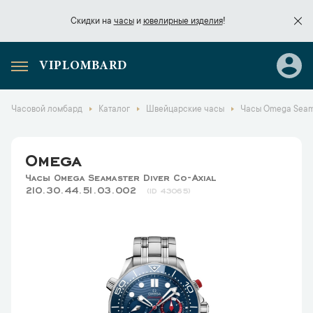
Скидки на
часы
и
ювелирные изделия
!
VIPLOMBARD
Скидки на
часы
и
ювелирные изделия
!
Часовой ломбард
Каталог
Швейцарские часы
Часы Omega Seamas
Omega
Часы Omega Seamaster Diver Co-Axial
210.30.44.51.03.002
43065