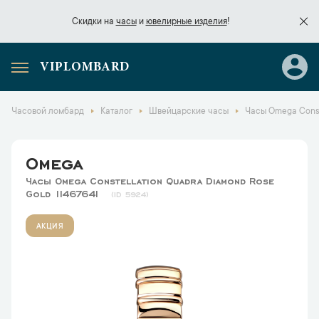
Скидки на
часы
и
ювелирные изделия
!
VIPLOMBARD
Скидки на
часы
и
ювелирные изделия
!
Часовой ломбард
Каталог
Швейцарские часы
Часы Omega Const
Omega
Часы Omega Constellation Quadra Diamond Rose
Gold 11467641
5924
АКЦИЯ