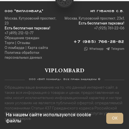
ООО "ВИПЛОМБАРД"
ИП ГУБАНОВ С.В.
Москва
,
Кутузовский проспект,
Москва, Кутузовский проспект, 23к1,
23
Есть бесплатная парковка!
Есть бесплатная парковка!
+7 (925) 761-22-06
+7 (495) 212-12-77
Обращение граждан
+7 (985) 766-28-82
Торги
|
Отзывы
О ломбарде
|
Карта сайта
Whatsapp
Telegram
Политика обработки
персональных данных
VIPLOMBARD
ООО «ВИП Ломбард». Все права защищены ©
Обращаем ваше внимание на то, что данный интернет-сайт, а
также вся информация о товарах и ценах, предоставленная на
нём, носит исключительно информационный характер и ни при
каких условиях не является публичной офертой, определяемой
положениями Статьи 437 Гражданского кодекса Российской
Федерации. Актуальность данных о товарах и услугах уточняйте
На нашем сайте используются cookie
ОК
у менеджеров.
файлы