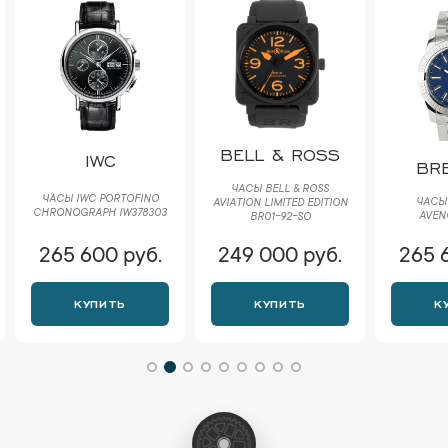
BELL & ROSS
IWC
BRE
ЧАСЫ BELL & ROSS
ЧАСЫ IWC PORTOFINO
ЧАСЫ 
AVIATION LIMITED EDITION
CHRONOGRAPH IW378303
AVEN
BR01-92-SO
265 600 руб.
249 000 руб.
265 
КУПИТЬ
КУПИТЬ
К