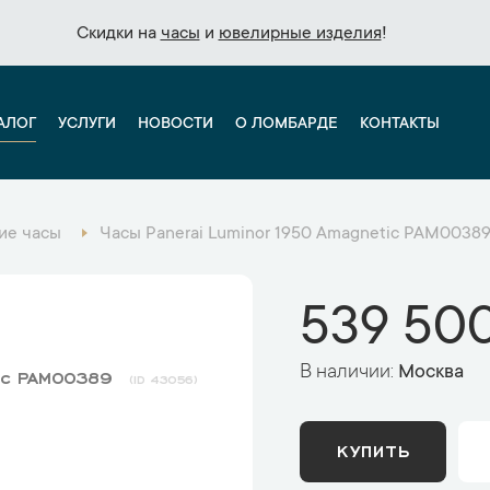
Скидки на
Скидки на
часы
часы
и
и
ювелирные изделия
ювелирные изделия
!
!
АЛОГ
УСЛУГИ
НОВОСТИ
О ЛОМБАРДЕ
КОНТАКТЫ
ие часы
Часы Panerai Luminor 1950 Amagnetic PAM0038
539 500
В наличии:
Москва
tic PAM00389
43056
КУПИТЬ