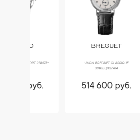
D
BREGUET
T 278475-
ЧАСЫ BREGUET CLASSIQUE
ЧАСЫ
3910BB/15/984
уб.
514 600 руб.