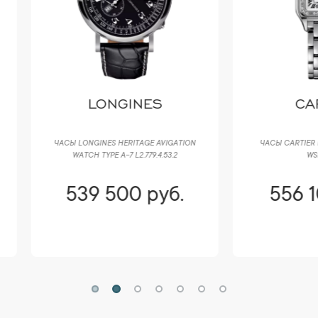
LONGINES
CARTIER
 LONGINES HERITAGE AVIGATION
ЧАСЫ CARTIER PANTHERE DE SMAL
WATCH TYPE A-7 L2.779.4.53.2
WSPN0006
539 500 руб.
556 100 руб.