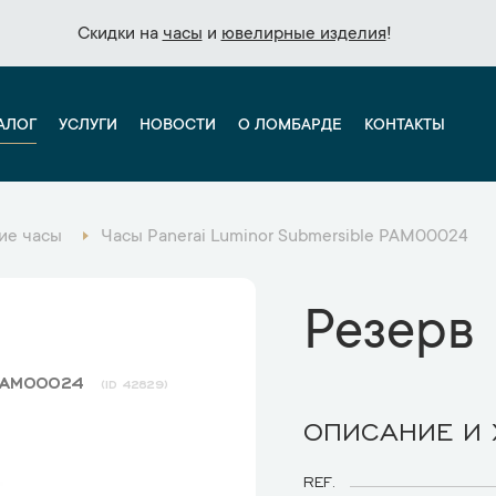
Скидки на
Скидки на
часы
часы
и
и
ювелирные изделия
ювелирные изделия
!
!
АЛОГ
УСЛУГИ
НОВОСТИ
О ЛОМБАРДЕ
КОНТАКТЫ
ие часы
Часы Panerai Luminor Submersible PAM00024
Резерв
 PAM00024
42829
ОПИСАНИЕ И
REF.