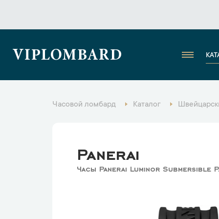
VIPLOMBARD
КАТ
Часовой ломбард
Каталог
Швейцарск
Panerai
Часы Panerai Luminor Submersible