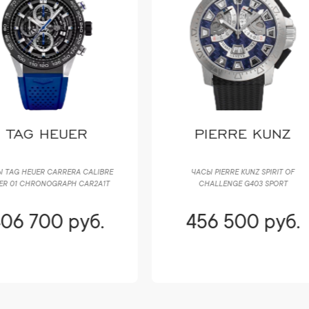
PIERRE KUNZ
OMEGA
ЧАСЫ PIERRE KUNZ SPIRIT OF
ЧАСЫ OMEGA SPEEDMASTER MICHA
CHALLENGE G403 SPORT
SCHUMACHER THE LEGENT 3559.32.
456 500 руб.
456 500 руб.