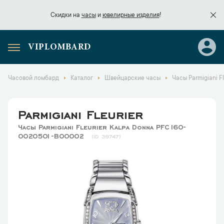
Скидки на
часы
и
ювелирные изделия
!
VIPLOMBARD
Скидки на
часы
и
ювелирные изделия
!
Часовой ломбард
Каталог
Швейцарские часы
Часы Parmigiani 
Parmigiani Fleurier
Часы Parmigiani Fleurier Kalpa Donna PFC160-
0020501-B00002
39747