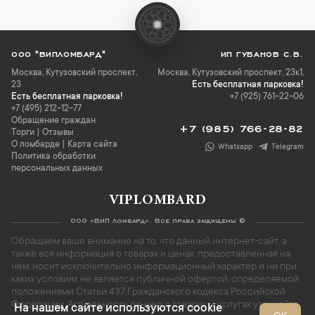
ООО "ВИПЛОМБАРД"
ИП ГУБАНОВ С.В.
Москва
,
Кутузовский проспект,
Москва, Кутузовский проспект, 23к1,
23
Есть бесплатная парковка!
Есть бесплатная парковка!
+7 (925) 761-22-06
+7 (495) 212-12-77
Обращение граждан
+7 (985) 766-28-82
Торги
|
Отзывы
О ломбарде
|
Карта сайта
Whatsapp
Telegram
Политика обработки
персональных данных
VIPLOMBARD
ООО «ВИП Ломбард». Все права защищены ©
Обращаем ваше внимание на то, что данный интернет-сайт, а
также вся информация о товарах и ценах, предоставленная на
нём, носит исключительно информационный характер и ни при
каких условиях не является публичной офертой, определяемой
положениями Статьи 437 Гражданского кодекса Российской
Федерации. Актуальность данных о товарах и услугах уточняйте
На нашем сайте используются cookie