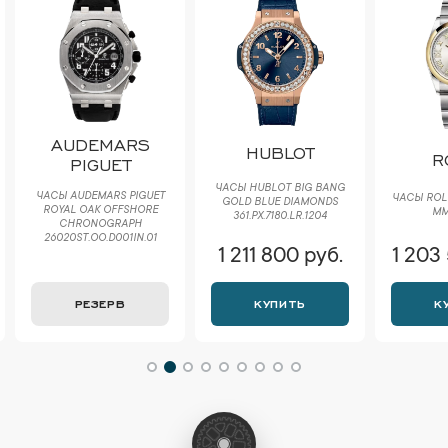
AUDEMARS
HUBLOT
R
PIGUET
ЧАСЫ HUBLOT BIG BANG
ЧАСЫ AUDEMARS PIGUET
ЧАСЫ ROLE
GOLD BLUE DIAMONDS
ROYAL OAK OFFSHORE
ММ
361.PX.7180.LR.1204
CHRONOGRAPH
26020ST.OO.D001IN.01
1 211 800 руб.
1 203
РЕЗЕРВ
КУПИТЬ
К