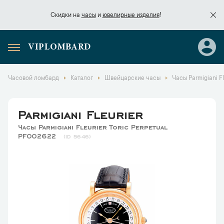
Скидки на
часы
и
ювелирные изделия
!
VIPLOMBARD
Скидки на
часы
и
ювелирные изделия
!
Часовой ломбард
Каталог
Швейцарские часы
Часы Parmigiani F
Parmigiani Fleurier
Часы Parmigiani Fleurier Toric Perpetual
PF002622
5646