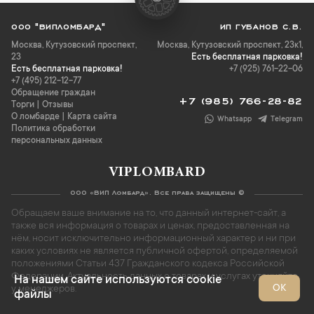
ООО "ВИПЛОМБАРД"
ИП ГУБАНОВ С.В.
Москва
,
Кутузовский проспект,
Москва, Кутузовский проспект, 23к1,
23
Есть бесплатная парковка!
Есть бесплатная парковка!
+7 (925) 761-22-06
+7 (495) 212-12-77
Обращение граждан
+7 (985) 766-28-82
Торги
|
Отзывы
О ломбарде
|
Карта сайта
Whatsapp
Telegram
Политика обработки
персональных данных
VIPLOMBARD
ООО «ВИП Ломбард». Все права защищены ©
Обращаем ваше внимание на то, что данный интернет-сайт, а
также вся информация о товарах и ценах, предоставленная на
нём, носит исключительно информационный характер и ни при
каких условиях не является публичной офертой, определяемой
положениями Статьи 437 Гражданского кодекса Российской
Федерации. Актуальность данных о товарах и услугах уточняйте
На нашем сайте используются cookie
ОК
у менеджеров.
файлы