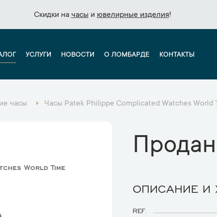
Скидки на
Скидки на
часы
часы
и
и
ювелирные изделия
ювелирные изделия
!
!
АЛОГ
УСЛУГИ
НОВОСТИ
О ЛОМБАРДЕ
КОНТАКТЫ
ие часы
Часы Patek Philippe Complicated Watches World 
Продан
tches World Time
ОПИСАНИЕ И
REF.