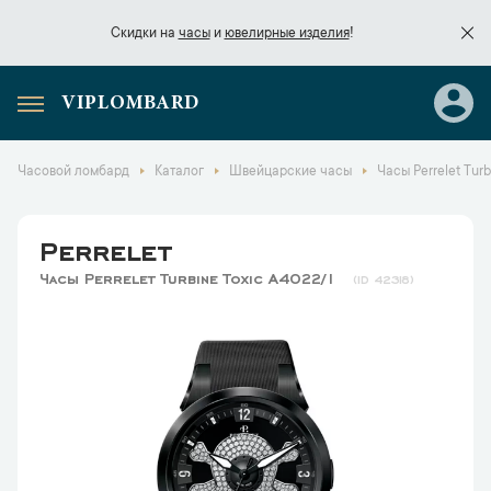
Скидки на
часы
и
ювелирные изделия
!
VIPLOMBARD
Скидки на
часы
и
ювелирные изделия
!
Часовой ломбард
Каталог
Швейцарские часы
Часы Perrelet Tur
Perrelet
Часы Perrelet Turbine Toxic A4022/1
42318