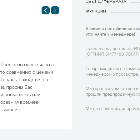
ЦВЕТ ЦИФЕРБЛАТА
ФУНКЦИИ
В связи с нестабильностью
уточняйте у менеджера!
Продажу осуществляет ИП
(ОГРНИП 314774601701117)
Абсолютно новые часы в
Товар находится на комисс
 по сравнению с ценами
менеджером о просмотре.
что часы находятся на
а), просим Вас
Мы гарантируем, что все и
и посмотреть или
прошли предпродажную по
асования времени
Мы не являемся дилерами 
онимание.