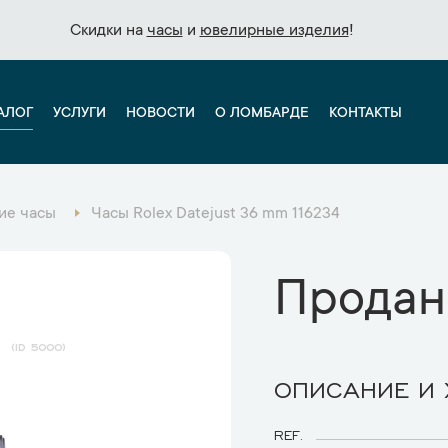
Скидки на
Скидки на
часы
часы
и
и
ювелирные изделия
ювелирные изделия
!
!
АЛОГ
УСЛУГИ
НОВОСТИ
О ЛОМБАРДЕ
КОНТАКТЫ
ие часы
Часы Rolex Datejust 36 mm 116234
Продан
4
5000
ОПИСАНИЕ И
REF.