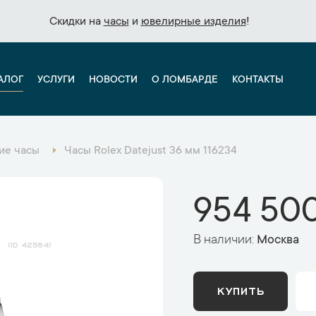
Скидки на
Скидки на
часы
часы
и
и
ювелирные изделия
ювелирные изделия
!
!
АЛОГ
УСЛУГИ
НОВОСТИ
О ЛОМБАРДЕ
КОНТАКТЫ
ие часы
Часы Rolex Datejust 36 мм 116234
954 500
В наличии:
Москва
4
42584
КУПИТЬ