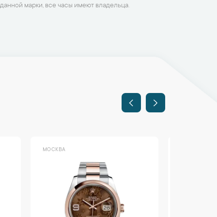
данной марки, все часы имеют владельца.
МОСКВА
МОСКВА