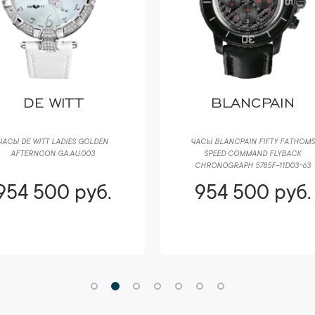
DE WITT
BLANCPAIN
ЧАСЫ DE WITT LADIES GOLDEN
ЧАСЫ BLANCPAIN FIFTY FATHOMS
AFTERNOON GA.AU.003
SPEED COMMAND FLYBACK
CHRONOGRAPH 5785F-11D03-63
954 500 руб.
954 500 руб.