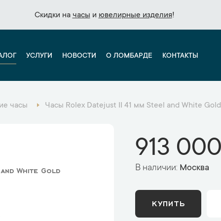
Скидки на
Скидки на
часы
часы
и
и
ювелирные изделия
ювелирные изделия
!
!
АЛОГ
УСЛУГИ
НОВОСТИ
О ЛОМБАРДЕ
КОНТАКТЫ
ие часы
Часы Rolex Datejust II 41 мм Steel and White Gol
913 000
В наличии:
Москва
 and White Gold
КУПИТЬ