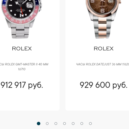
ROLEX
HUBLOT
Ы ROLEX DATEJUST 36 ММ 116201
ЧАСЫ HUBLOT SPIRIT OF BIG BAN
601.NM.0173.LR
929 600 руб.
929 600 руб.