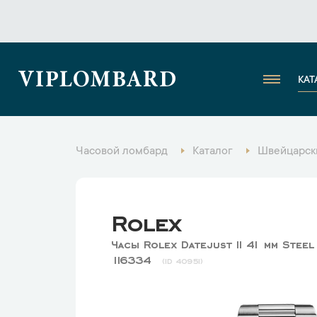
VIPLOMBARD
КАТ
Часовой ломбард
Каталог
Швейцарск
Rolex
Часы Rolex Datejust II 41 мм Steel
116334
40951