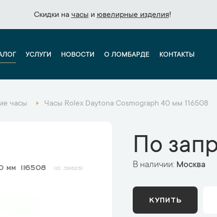
Скидки на
Скидки на
часы
часы
и
и
ювелирные изделия
ювелирные изделия
!
!
АЛОГ
УСЛУГИ
НОВОСТИ
О ЛОМБАРДЕ
КОНТАКТЫ
ие часы
Часы Rolex Daytona Cosmograph 40 мм 116508
По зап
В наличии:
Москва
0 мм 116508
39825
КУПИТЬ