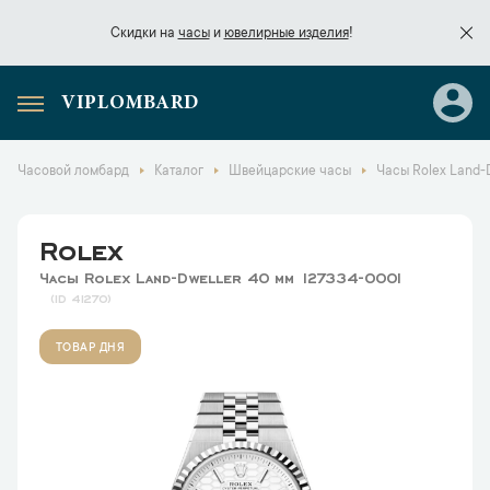
Скидки на
часы
и
ювелирные изделия
!
VIPLOMBARD
Скидки на
часы
и
ювелирные изделия
!
Часовой ломбард
Каталог
Швейцарские часы
Часы Rolex Land-
Rolex
Часы Rolex Land-Dweller 40 мм 127334-0001
41270
ТОВАР ДНЯ