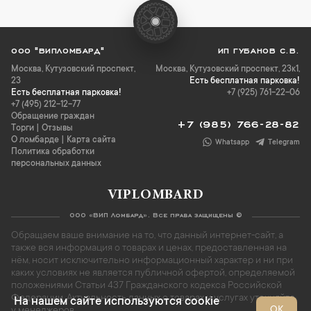
ООО "ВИПЛОМБАРД"
ИП ГУБАНОВ С.В.
Москва
,
Кутузовский проспект,
Москва, Кутузовский проспект, 23к1,
23
Есть бесплатная парковка!
Есть бесплатная парковка!
+7 (925) 761-22-06
+7 (495) 212-12-77
Обращение граждан
+7 (985) 766-28-82
Торги
|
Отзывы
О ломбарде
|
Карта сайта
Whatsapp
Telegram
Политика обработки
персональных данных
VIPLOMBARD
ООО «ВИП Ломбард». Все права защищены ©
Обращаем ваше внимание на то, что данный интернет-сайт, а
также вся информация о товарах и ценах, предоставленная на
нём, носит исключительно информационный характер и ни при
каких условиях не является публичной офертой, определяемой
положениями Статьи 437 Гражданского кодекса Российской
Федерации. Актуальность данных о товарах и услугах уточняйте
На нашем сайте используются cookie
ОК