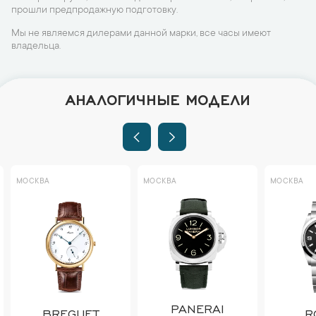
прошли предпродажную подготовку.
Мы не являемся дилерами данной марки, все часы имеют
владельца.
АНАЛОГИЧНЫЕ МОДЕЛИ
МОСКВА
МОСКВА
МОСКВА
PANERAI
BREGUET
R