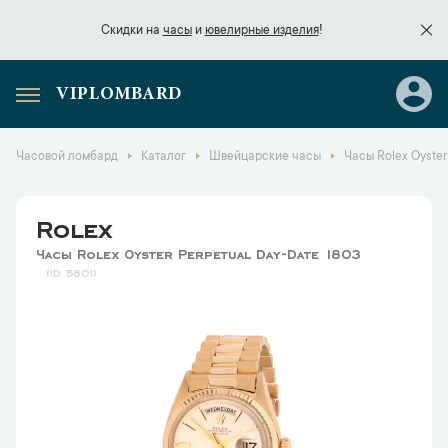
Скидки на
часы
и
ювелирные изделия
!
VIPLOMBARD
Скидки на
часы
и
ювелирные изделия
!
Часовой ломбард
Каталог
Швейцарские часы
Часы Rolex Oyster
Rolex
Часы Rolex Oyster Perpetual Day-Date 1803
5801