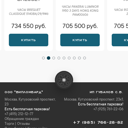
ЧАСЫ PANERAI LUMINOR
ЧАСЫ BREGUET
ЧАСЫ RO
1950 3 DAYS HONG KONG
CLASSIQUE 5140BA/29/9W6
2
PAM00606
734 550 руб.
705 500 руб.
705 
КУПИТЬ
КУПИТЬ
К
ООО "ВИПЛОМБАРД"
ИП ГУБАНОВ С.В.
Москва
,
Кутузовский проспект,
Москва, Кутузовский проспект, 23к1,
23
Есть бесплатная парковка!
Есть бесплатная парковка!
+7 (925) 761-22-06
+7 (495) 212-12-77
Обращение граждан
+7 (985) 766-28-82
Торги
|
Отзывы