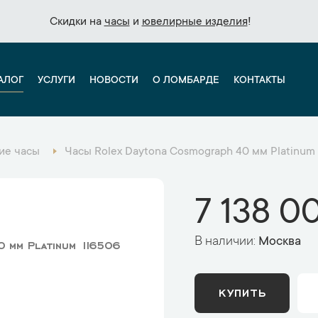
Скидки на
Скидки на
часы
часы
и
и
ювелирные изделия
ювелирные изделия
!
!
АЛОГ
УСЛУГИ
НОВОСТИ
О ЛОМБАРДЕ
КОНТАКТЫ
ие часы
Часы Rolex Daytona Cosmograph 40 мм Platinum
7 138 0
В наличии:
Москва
 мм Platinum 116506
КУПИТЬ