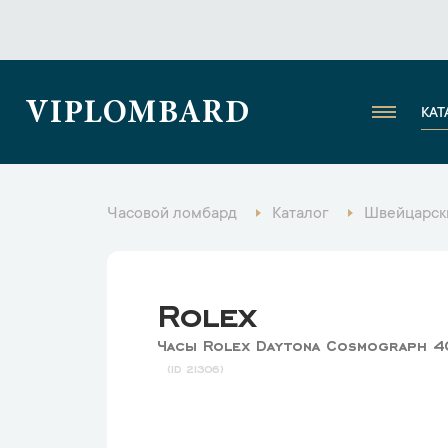
VIPLOMBARD
КАТ
Часовой ломбард
Каталог
Швейцарск
Rolex
Часы Rolex Daytona Cosmograph 40
21306