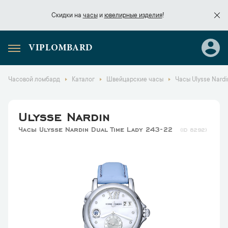
Скидки на
часы
и
ювелирные изделия
!
VIPLOMBARD
Скидки на
часы
и
ювелирные изделия
!
Часовой ломбард
Каталог
Швейцарские часы
Часы Ulysse Nardi
Ulysse Nardin
Часы Ulysse Nardin Dual Time Lady 243-22
8292