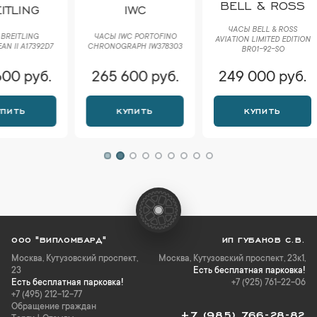
BELL & ROSS
IWC
BRE
ЧАСЫ BELL & ROSS
ЧАСЫ IWC PORTOFINO
ЧАСЫ
AVIATION LIMITED EDITION
CHRONOGRAPH IW378303
AVEN
BR01-92-SO
265 600 руб.
249 000 руб.
265 
КУПИТЬ
КУПИТЬ
К
ООО "ВИПЛОМБАРД"
ИП ГУБАНОВ С.В.
Москва
,
Кутузовский проспект,
Москва, Кутузовский проспект, 23к1,
23
Есть бесплатная парковка!
Есть бесплатная парковка!
+7 (925) 761-22-06
+7 (495) 212-12-77
Обращение граждан
+7 (985) 766-28-82